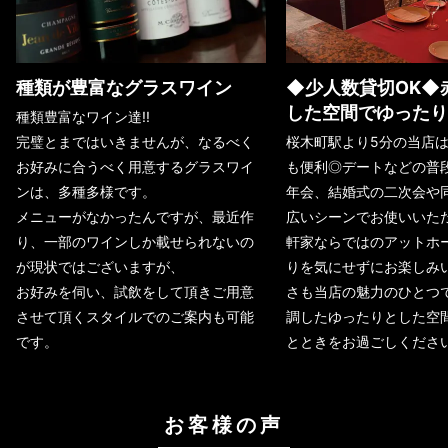
種類が豊富なグラスワイン
◆少人数貸切OK◆
した空間でゆったり
種類豊富なワイン達!!
完璧とまではいきませんが、なるべく
桜木町駅より5分の当店
お好みに合うべく用意するグラスワイ
も便利◎デートなどの普
ンは、多種多様です。
年会、結婚式の二次会や
メニューがなかったんですが、最近作
広いシーンでお使いいた
り、一部のワインしか載せられないの
軒家ならではのアットホ
が現状ではございますが、
りを気にせずにお楽しみ
お好みを伺い、試飲をして頂きご用意
さも当店の魅力のひとつ
させて頂くスタイルでのご案内も可能
調したゆったりとした空
です。
とときをお過ごしくださ
お客様の声