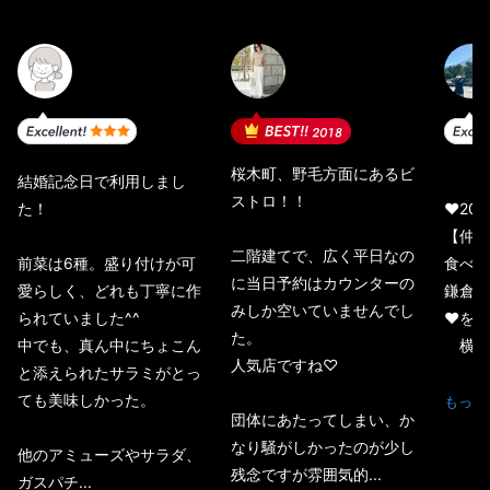
2018
桜木町、野毛方面にあるビ
結婚記念日で利用しまし
ストロ！！
た！
♥️202
【仲良
二階建てで、広く平日なの
前菜は6種。盛り付けが可
食べ歩
に当日予約はカウンターの
愛らしく、どれも丁寧に作
鎌倉〜
みしか空いていませんでし
られていました^^
❤︎を
た。
中でも、真ん中にちょこん
横濱❤
人気店ですね♡
と添えられたサラミがとっ
✨私の
ても美味しかった。
もっと
団体にあたってしまい、か
なり騒がしかったのが少し
他のアミューズやサラダ、
残念ですが雰囲気的...
ガスパチ...